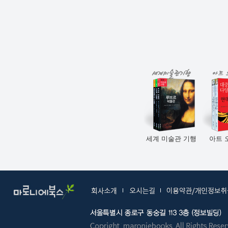
01
베이식 아트
포트폴리오
세계 미술관 기행
아트 오딧