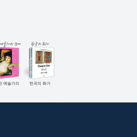
술가의
한국의 화가
타셴 25주년
죽기전에 꼭 10
다이스게이트 사자