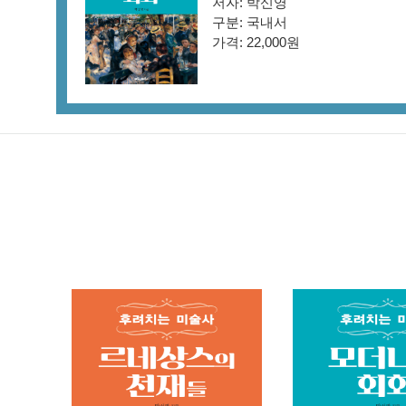
저자:
박신영
구분: 국내서
가격: 22,000원