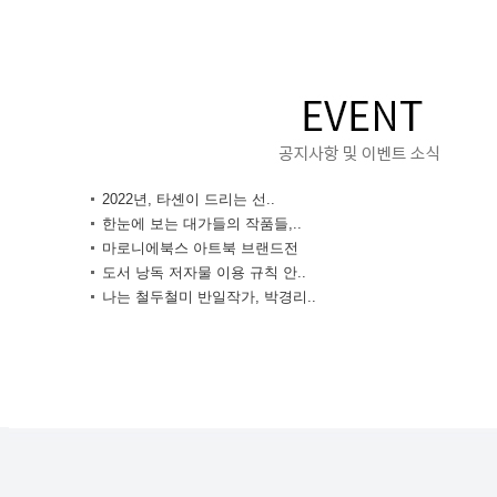
2022년, 타셴이 드리는 선..
한눈에 보는 대가들의 작품들,..
마로니에북스 아트북 브랜드전
도서 낭독 저자물 이용 규칙 안..
나는 철두철미 반일작가, 박경리..