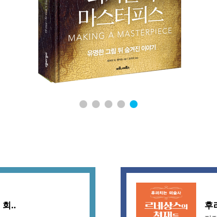
1
2
3
4
5
회..
후