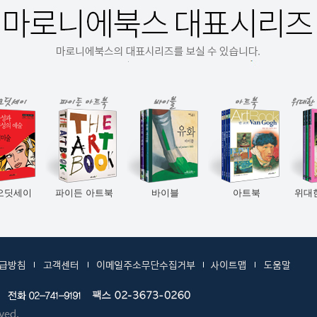
세이
파이든 아트북
바이블
아트북
위대한 예
생애