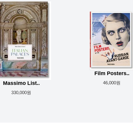
Film Posters..
Massimo List..
46,000원
330,000원